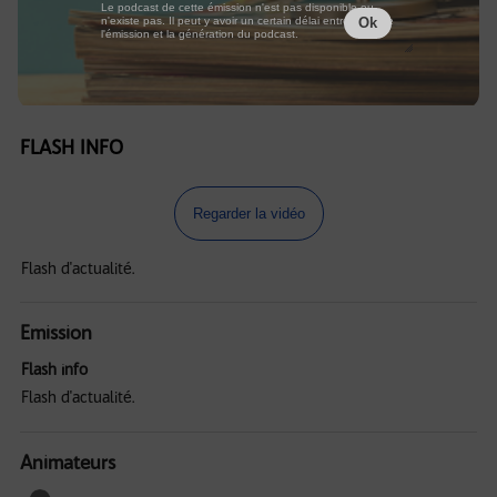
Le podcast de cette émission n'est pas disponible ou
n'existe pas. Il peut y avoir un certain délai entre la fin de
Ok
l'émission et la génération du podcast.
FLASH INFO
Regarder la vidéo
Flash d'actualité.
Emission
Flash info
Flash d'actualité.
Animateurs