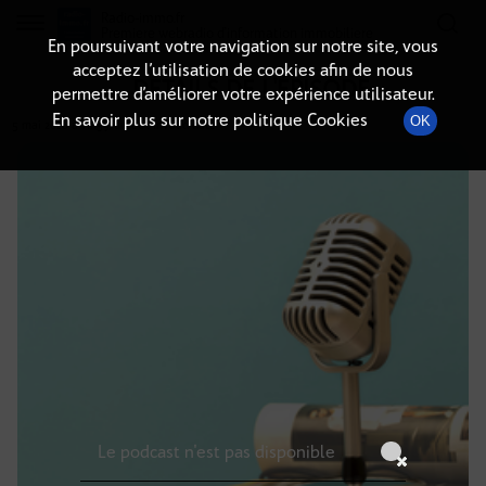
Radio-immo.fr
Premiere webradio d'information immobiliere
En poursuivant votre navigation sur notre site, vous
acceptez l’utilisation de cookies afin de nous
DÉTAILS DE L'ÉPISODE
permettre d’améliorer votre expérience utilisateur.
En savoir plus sur notre politique Cookies
OK
5 mai 2026
à 11h59
, durée : Invalid date
Le podcast n'est pas disponible