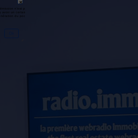
émission n'est pas disponible ou
y avoir un certain délai entre la fin
génération du podcast.
Ok