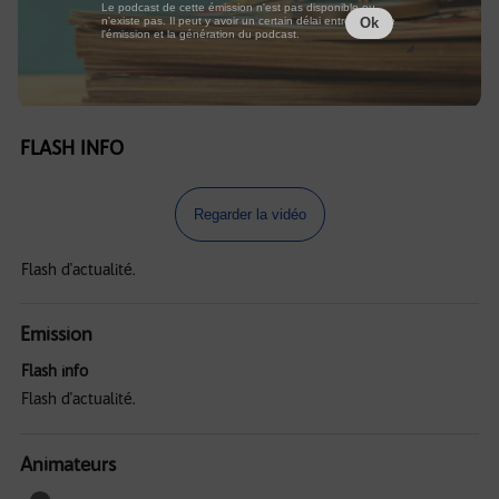
Le podcast de cette émission n'est pas disponible ou
n'existe pas. Il peut y avoir un certain délai entre la fin de
Ok
l'émission et la génération du podcast.
FLASH INFO
Regarder la vidéo
Flash d'actualité.
Emission
Flash info
Flash d'actualité.
Animateurs