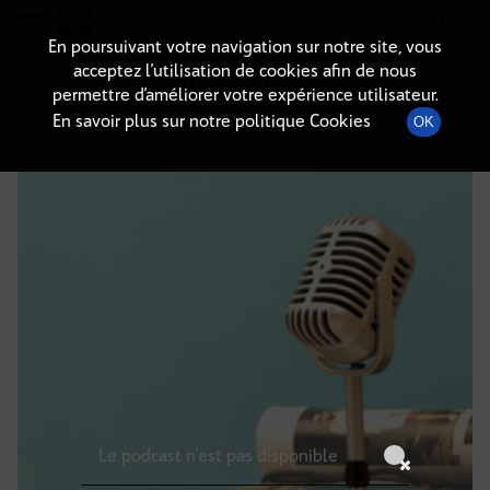
Radio-immo.fr
Premiere webradio d'information immobiliere
En poursuivant votre navigation sur notre site, vous
acceptez l’utilisation de cookies afin de nous
DÉTAILS DE L'ÉPISODE
permettre d’améliorer votre expérience utilisateur.
En savoir plus sur notre politique Cookies
OK
6 mai 2026
à 10h59
, durée : Invalid date
Le podcast n'est pas disponible