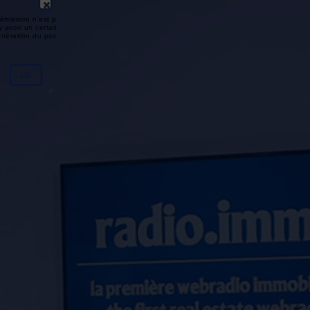
émission n'est pas disponible ou
y avoir un certain délai entre la fin
génération du podcast.
Ok