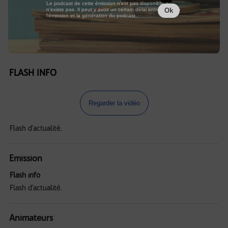
Le podcast de cette émission n'est pas disponible ou
n'existe pas. Il peut y avoir un certain délai entre la fin de
Ok
l'émission et la génération du podcast.
FLASH INFO
Regarder la vidéo
Flash d'actualité.
Emission
Flash info
Flash d'actualité.
Animateurs