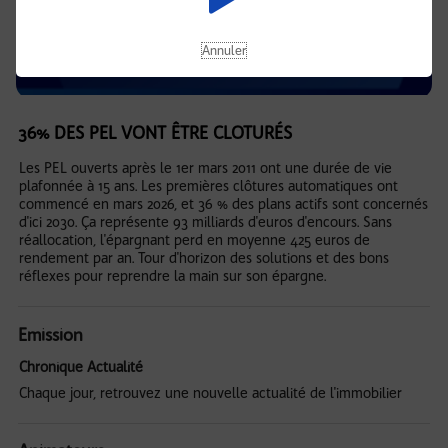
Annuler
36% DES PEL VONT ÊTRE CLOTURÉS
Les PEL ouverts après le 1er mars 2011 ont une durée de vie
plafonnée à 15 ans. Les premières clôtures automatiques ont
commencé en mars 2026, et 36 % des plans actifs sont concernés
d'ici 2030. Ça représente 93 milliards d'euros d'encours. Sans
réallocation, l'épargnant perd en moyenne 425 euros de
rendement par an. Tour d'horizon des solutions et des bons
réflexes pour reprendre la main sur son épargne.
Emission
Chronique Actualité
Chaque jour, retrouvez une nouvelle actualité de l'immobilier