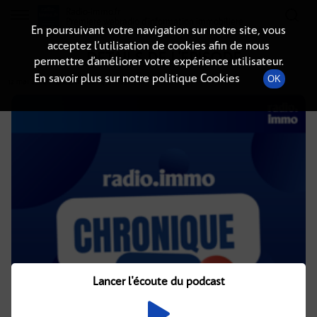
Radio-immo.fr
Premiere webradio d'information immobiliere
En poursuivant votre navigation sur notre site, vous
acceptez l’utilisation de cookies afin de nous
DÉTAILS DE L'ÉPISODE
permettre d’améliorer votre expérience utilisateur.
En savoir plus sur notre politique Cookies
OK
12 mai 2026
à 4h02
, durée : 4 minutes
Lancer l'écoute du podcast