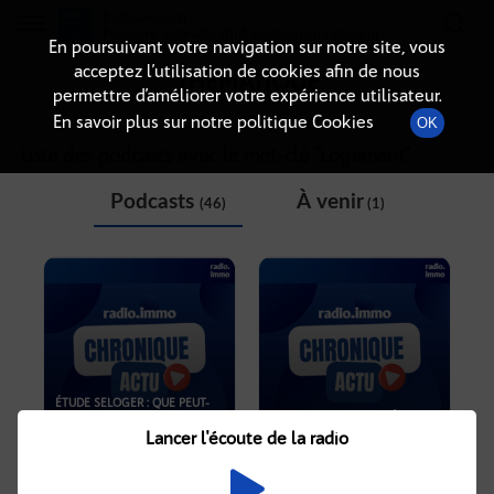
Radio-immo.fr
Premiere webradio d'information immobiliere
En poursuivant votre navigation sur notre site, vous
acceptez l’utilisation de cookies afin de nous
THÉMATIQUE
permettre d’améliorer votre expérience utilisateur.
En savoir plus sur notre politique Cookies
OK
Liste des podcasts avec le mot-clé "
Logement
"
Podcasts
À venir
(46)
(1)
ÉTUDE SELOGER : QUE PEUT-
ON S'OFFRIR AVEC 250 000 €
RELANCER LA NATALITÉ PAR LE
EN FRANCE ?
LOGEMENT ?
Lancer l'écoute de la radio