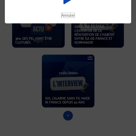
Annuler
GRÉGOIRE FICHTER,
L’EXPERTISE DE LA
RÉNOVATION DE L’HABITAT
36% DES PEL VONT ÊTRE
ENTRE ÎLE-DE-FRANCE ET
CLOTURÉS
NORMANDIE
ISIS, L'ALARME SANS FIL MADE
IN FRANCE DEPUIS 50 ANS