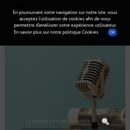
Radio-immo.fr
Premiere webradio d'information immobiliere
En poursuivant votre navigation sur notre site, vous
acceptez l’utilisation de cookies afin de nous
DÉTAILS DE L'ÉPISODE
permettre d’améliorer votre expérience utilisateur.
En savoir plus sur notre politique Cookies
OK
17 mai 2026
à 7h59
, durée : Invalid date
Le podcast n'est pas disponible