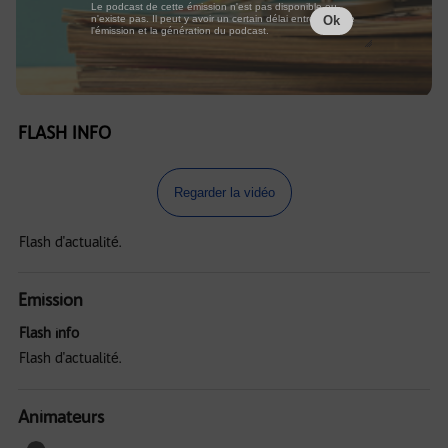
Le podcast de cette émission n'est pas disponible ou
n'existe pas. Il peut y avoir un certain délai entre la fin de
Ok
l'émission et la génération du podcast.
FLASH INFO
Regarder la vidéo
Flash d'actualité.
Emission
Flash info
Flash d'actualité.
Animateurs