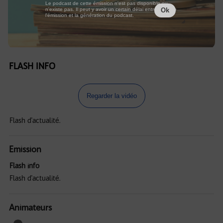
Le podcast de cette émission n'est pas disponible ou
n'existe pas. Il peut y avoir un certain délai entre la fin de
Ok
l'émission et la génération du podcast.
FLASH INFO
Regarder la vidéo
Flash d'actualité.
Emission
Flash info
Flash d'actualité.
Animateurs