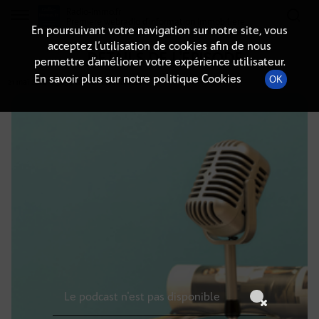
Radio-immo.fr
Premiere webradio d'information immobiliere
En poursuivant votre navigation sur notre site, vous
acceptez l’utilisation de cookies afin de nous
DÉTAILS DE L'ÉPISODE
permettre d’améliorer votre expérience utilisateur.
En savoir plus sur notre politique Cookies
OK
21 mai 2026
à 5h59
, durée : Invalid date
Le podcast n'est pas disponible