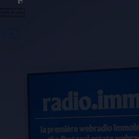
émission n'est pas disponible ou
y avoir un certain délai entre la fin
génération du podcast.
Ok