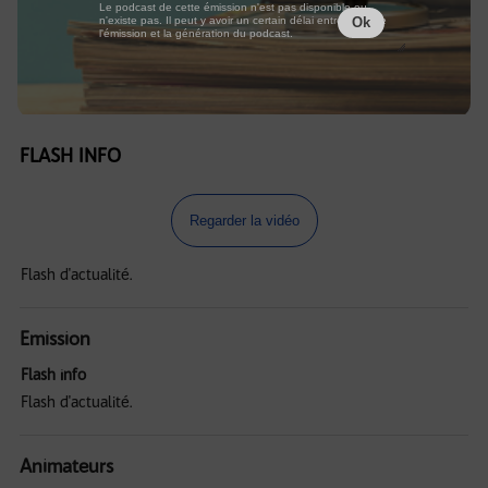
Le podcast de cette émission n'est pas disponible ou
n'existe pas. Il peut y avoir un certain délai entre la fin de
Ok
l'émission et la génération du podcast.
FLASH INFO
Regarder la vidéo
Flash d'actualité.
Emission
Flash info
Flash d'actualité.
Animateurs