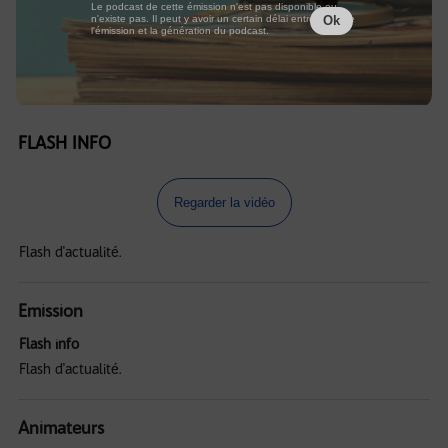
Le podcast de cette émission n'est pas disponible ou
n'existe pas. Il peut y avoir un certain délai entre la fin de
Ok
l'émission et la génération du podcast.
FLASH INFO
Regarder la vidéo
Flash d'actualité.
Emission
Flash info
Flash d'actualité.
Animateurs