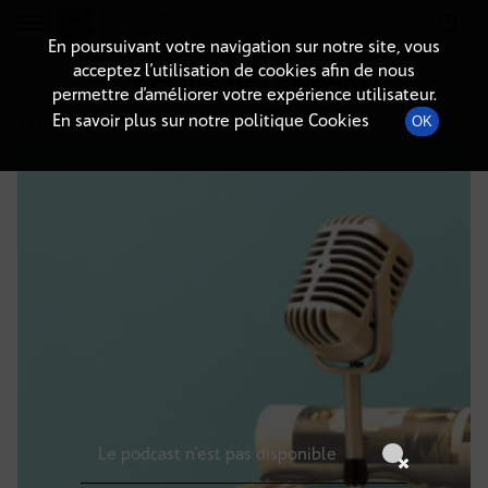
Radio-immo.fr
Premiere webradio d'information immobiliere
En poursuivant votre navigation sur notre site, vous
acceptez l’utilisation de cookies afin de nous
DÉTAILS DE L'ÉPISODE
permettre d’améliorer votre expérience utilisateur.
En savoir plus sur notre politique Cookies
OK
23 mai 2026
à 10h59
, durée : Invalid date
Le podcast n'est pas disponible