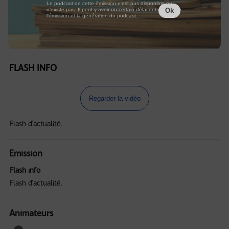
Le podcast de cette émission n'est pas disponible ou
n'existe pas. Il peut y avoir un certain délai entre la fin de
Ok
l'émission et la génération du podcast.
FLASH INFO
Regarder la vidéo
Flash d'actualité.
Emission
Flash info
Flash d'actualité.
Animateurs