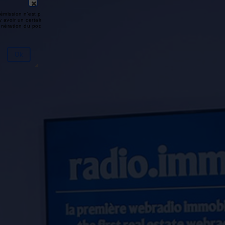
émission n'est pas disponible ou
y avoir un certain délai entre la fin
génération du podcast.
Ok