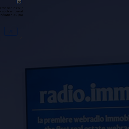
émission n'est pas disponible ou
y avoir un certain délai entre la fin
génération du podcast.
Ok