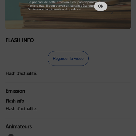
Le podcast de cette émission n'est pas disponible ou
n'existe pas. Il peut y avoir un certain délai entre la fin de
Ok
l'émission et la génération du podcast.
FLASH INFO
Regarder la vidéo
Flash d'actualité.
Emission
Flash info
Flash d'actualité.
Animateurs