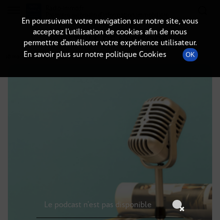
Radio-immo.fr
Premiere webradio d'information immobiliere
En poursuivant votre navigation sur notre site, vous
acceptez l’utilisation de cookies afin de nous
DÉTAILS DE L'ÉPISODE
permettre d’améliorer votre expérience utilisateur.
En savoir plus sur notre politique Cookies
OK
28 mai 2026
à 6h59
, durée : Invalid date
Le podcast n'est pas disponible