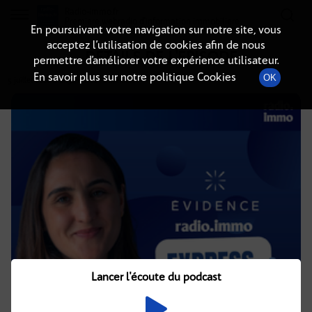
Radio-immo.fr
Premiere webradio d'information immobiliere
En poursuivant votre navigation sur notre site, vous
acceptez l’utilisation de cookies afin de nous
DÉTAILS DE L'ÉPISODE
permettre d’améliorer votre expérience utilisateur.
En savoir plus sur notre politique Cookies
OK
5 juillet 2026
à 6h30
, durée : 2 minutes
Lancer l'écoute du podcast