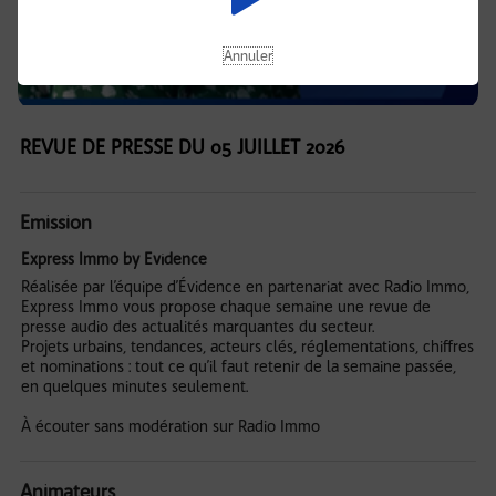
Annuler
REVUE DE PRESSE DU 05 JUILLET 2026
Emission
Express Immo by Evidence
Réalisée par l’équipe d’Évidence en partenariat avec Radio Immo,
Express Immo vous propose chaque semaine une revue de
presse audio des actualités marquantes du secteur.
Projets urbains, tendances, acteurs clés, réglementations, chiffres
et nominations : tout ce qu’il faut retenir de la semaine passée,
en quelques minutes seulement.
À écouter sans modération sur Radio Immo
Animateurs