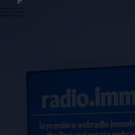
émission n'est pas disponible ou
y avoir un certain délai entre la fin
génération du podcast.
Ok