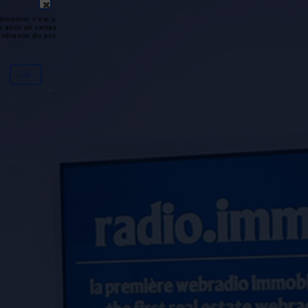
émission n'est pas disponible ou
y avoir un certain délai entre la fin
génération du podcast.
Ok