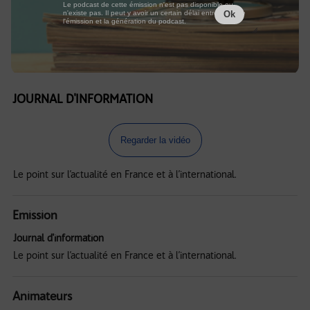
Le podcast de cette émission n'est pas disponible ou
n'existe pas. Il peut y avoir un certain délai entre la fin de
Ok
l'émission et la génération du podcast.
JOURNAL D'INFORMATION
Regarder la vidéo
Le point sur l’actualité en France et à l’international.
Emission
Journal d'information
Le point sur l’actualité en France et à l’international.
Animateurs