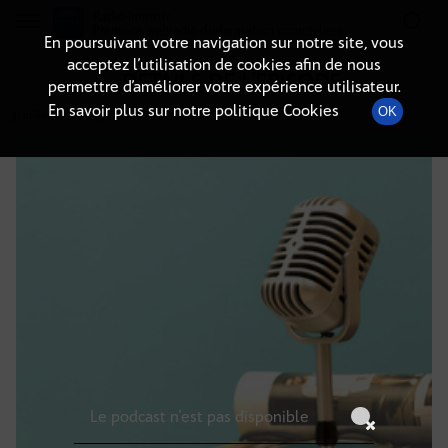
Radio-immo.fr
Premiere webradio d'information immobiliere
En poursuivant votre navigation sur notre site, vous
acceptez l’utilisation de cookies afin de nous
DÉTAILS DE L'ÉPISODE
permettre d’améliorer votre expérience utilisateur.
En savoir plus sur notre politique Cookies
OK
31 juillet 2021
à 4h59
, durée : Invalid date
Le podcast n'est pas disponible