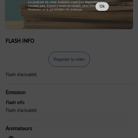
Le podcast de cette émission n'est pas disponible ou
n'existe pas. Il peut y avoir un certain délai entre la fin de
Ok
l'émission et la génération du podcast.
FLASH INFO
Regarder la vidéo
Flash d'actualité.
Emission
Flash info
Flash d'actualité.
Animateurs