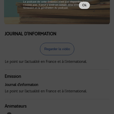
Le podcast de cette émission n'est pas disponible ou
n'existe pas. Il peut y avoir un certain délai entre la fin de
Ok
l'émission et la génération du podcast.
JOURNAL D'INFORMATION
Regarder la vidéo
Le point sur l’actualité en France et à l’international.
Emission
Journal d'information
Le point sur l’actualité en France et à l’international.
Animateurs