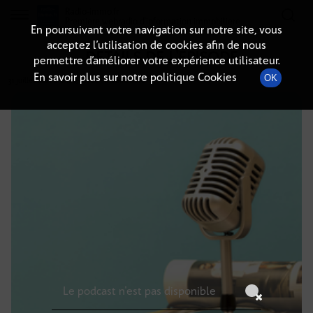
Radio-immo.fr
Premiere webradio d'information immobiliere
En poursuivant votre navigation sur notre site, vous
acceptez l’utilisation de cookies afin de nous
DÉTAILS DE L'ÉPISODE
permettre d’améliorer votre expérience utilisateur.
En savoir plus sur notre politique Cookies
OK
31 juillet 2021
à 6h00
, durée : Invalid date
Le podcast n'est pas disponible