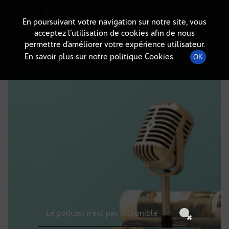
Radio-immo.fr
Premiere webradio d'information immobiliere
En poursuivant votre navigation sur notre site, vous
acceptez l’utilisation de cookies afin de nous
DÉTAILS DE L'ÉPISODE
permettre d’améliorer votre expérience utilisateur.
En savoir plus sur notre politique Cookies
OK
31 juillet 2021
à 12h59
, durée : Invalid date
Le podcast n'est pas disponible