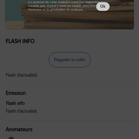
Le podcast de cette émission n'est pas disponible ou
n'existe pas. Il peut y avoir un certain délai entre la fin de
Ok
l'émission et la génération du podcast.
FLASH INFO
Regarder la vidéo
Flash d'actualité.
Emission
Flash info
Flash d'actualité.
Animateurs