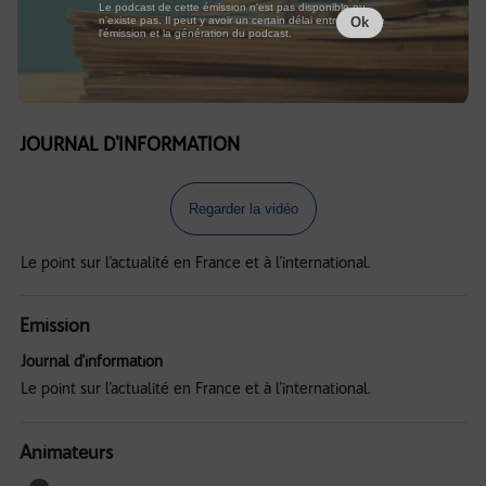
Le podcast de cette émission n'est pas disponible ou
n'existe pas. Il peut y avoir un certain délai entre la fin de
Ok
l'émission et la génération du podcast.
JOURNAL D'INFORMATION
Regarder la vidéo
Le point sur l’actualité en France et à l’international.
Emission
Journal d'information
Le point sur l’actualité en France et à l’international.
Animateurs