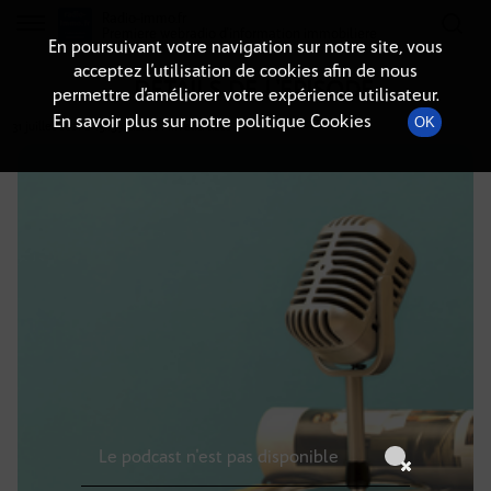
Radio-immo.fr
Premiere webradio d'information immobiliere
En poursuivant votre navigation sur notre site, vous
acceptez l’utilisation de cookies afin de nous
DÉTAILS DE L'ÉPISODE
permettre d’améliorer votre expérience utilisateur.
En savoir plus sur notre politique Cookies
OK
31 juillet 2021
à 13h59
, durée : Invalid date
Le podcast n'est pas disponible