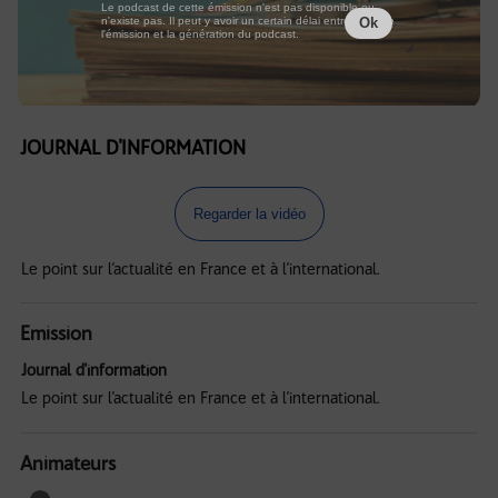
Le podcast de cette émission n'est pas disponible ou
n'existe pas. Il peut y avoir un certain délai entre la fin de
Ok
l'émission et la génération du podcast.
JOURNAL D'INFORMATION
Regarder la vidéo
Le point sur l’actualité en France et à l’international.
Emission
Journal d'information
Le point sur l’actualité en France et à l’international.
Animateurs