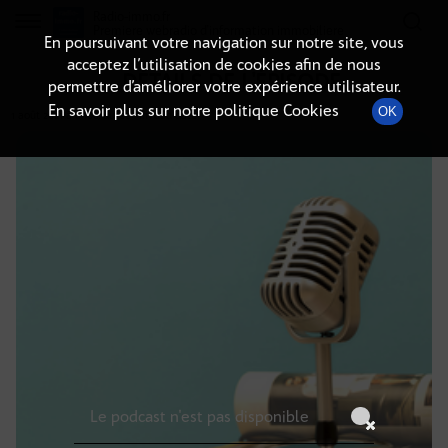
Radio-immo.fr
Premiere webradio d'information immobiliere
En poursuivant votre navigation sur notre site, vous
acceptez l’utilisation de cookies afin de nous
DÉTAILS DE L'ÉPISODE
permettre d’améliorer votre expérience utilisateur.
En savoir plus sur notre politique Cookies
OK
1 août 2021
à 6h00
, durée : Invalid date
Le podcast n'est pas disponible