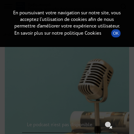
Radio-immo.fr
Premiere webradio d'information immobiliere
En poursuivant votre navigation sur notre site, vous
acceptez l’utilisation de cookies afin de nous
DÉTAILS DE L'ÉPISODE
permettre d’améliorer votre expérience utilisateur.
En savoir plus sur notre politique Cookies
OK
26 mars 2021
à 22h00
, durée : Invalid date
Le podcast n'est pas disponible