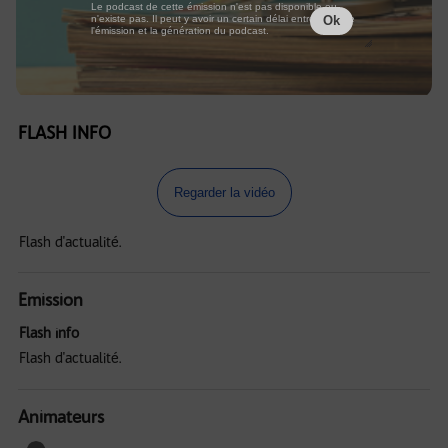
Le podcast de cette émission n'est pas disponible ou
n'existe pas. Il peut y avoir un certain délai entre la fin de
Ok
l'émission et la génération du podcast.
FLASH INFO
Regarder la vidéo
Flash d'actualité.
Emission
Flash info
Flash d'actualité.
Animateurs