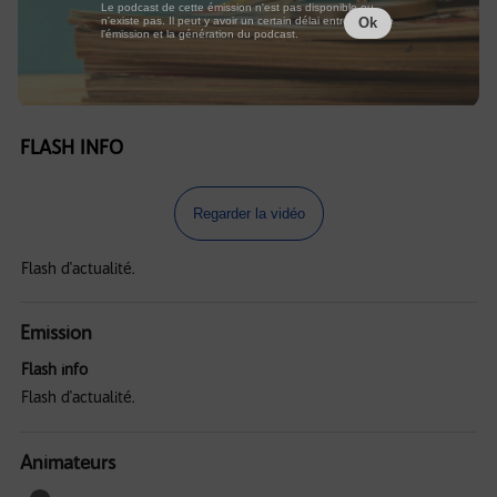
Le podcast de cette émission n'est pas disponible ou
n'existe pas. Il peut y avoir un certain délai entre la fin de
Ok
l'émission et la génération du podcast.
FLASH INFO
Regarder la vidéo
Flash d'actualité.
Emission
Flash info
Flash d'actualité.
Animateurs