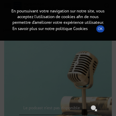
Radio-immo.fr
Premiere webradio d'information immobiliere
En poursuivant votre navigation sur notre site, vous
acceptez l’utilisation de cookies afin de nous
DÉTAILS DE L'ÉPISODE
permettre d’améliorer votre expérience utilisateur.
En savoir plus sur notre politique Cookies
OK
3 août 2021
à 16h59
, durée : Invalid date
Le podcast n'est pas disponible