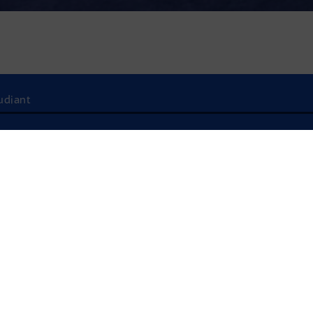
udiant
À l'écoute
COMMENT TROUVE
ÉTUDIANT