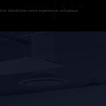
Newsletter
ttre d’améliorer votre expérience utilisateur.
 de l'immo
Evénements
Login