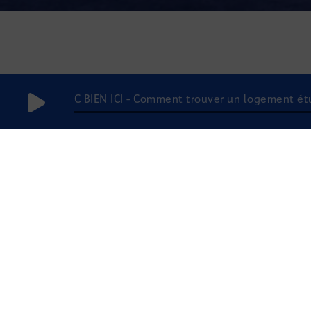
C BIEN ICI - Comment trouver un logement ét
15 mai 2019
à 6h00