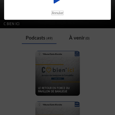
Annuler
C BIEN ICI
Podcasts
À venir
(49)
(0)
LE RETOUR EN FORCE DU
PAVILLON DE BANLIEUE