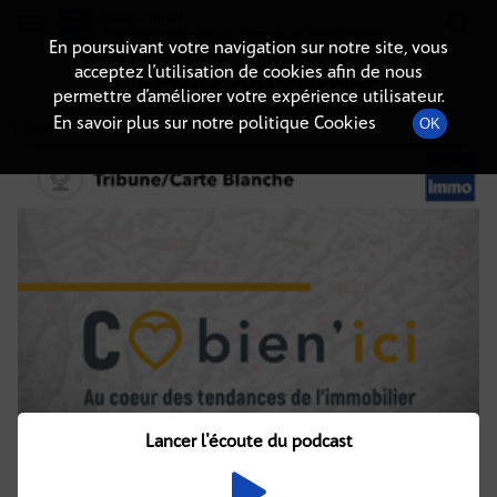
Radio-immo.fr
Premiere webradio d'information immobiliere
En poursuivant votre navigation sur notre site, vous
acceptez l’utilisation de cookies afin de nous
DÉTAILS DE L'ÉPISODE
permettre d’améliorer votre expérience utilisateur.
En savoir plus sur notre politique Cookies
OK
23 janvier 2019
à 7h00
, durée : 2 minutes
Lancer l'écoute du podcast