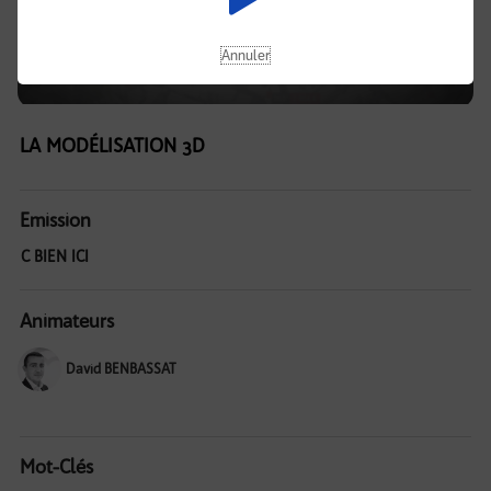
Annuler
LA MODÉLISATION 3D
Emission
C BIEN ICI
Animateurs
David BENBASSAT
Mot-Clés