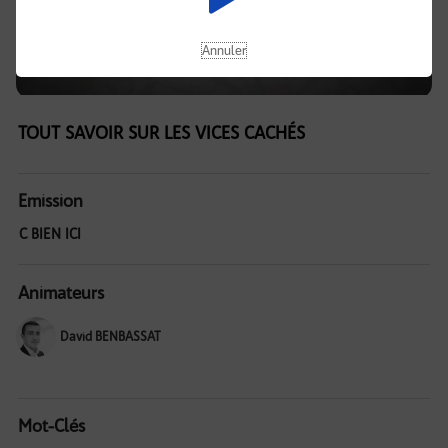
Annuler
TOUT SAVOIR SUR LES VICES CACHÉS
Emission
C BIEN ICI
Animateurs
David BENBASSAT
Mot-Clés