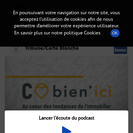
Radio-immo.fr
Premiere webradio d'information immobiliere
En poursuivant votre navigation sur notre site, vous
acceptez l’utilisation de cookies afin de nous
DÉTAILS DE L'ÉPISODE
permettre d’améliorer votre expérience utilisateur.
En savoir plus sur notre politique Cookies
OK
17 juin 2020
à 6h00
, durée : 2 minutes
Lancer l'écoute du podcast