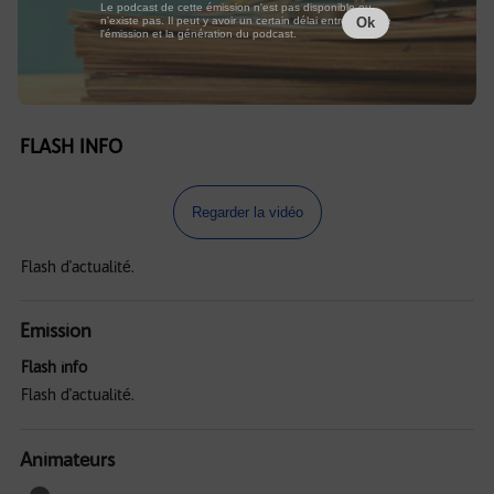
Le podcast de cette émission n'est pas disponible ou
n'existe pas. Il peut y avoir un certain délai entre la fin de
Ok
l'émission et la génération du podcast.
FLASH INFO
Regarder la vidéo
Flash d'actualité.
Emission
Flash info
Flash d'actualité.
Animateurs