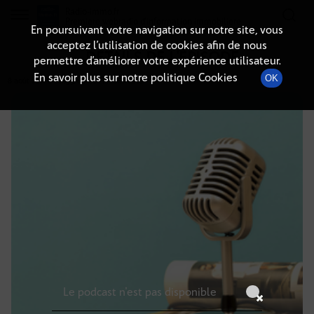
Radio-immo.fr
Premiere webradio d'information immobiliere
En poursuivant votre navigation sur notre site, vous
acceptez l’utilisation de cookies afin de nous
DÉTAILS DE L'ÉPISODE
permettre d’améliorer votre expérience utilisateur.
En savoir plus sur notre politique Cookies
OK
8 août 2021
à 20h59
, durée : Invalid date
Le podcast n'est pas disponible