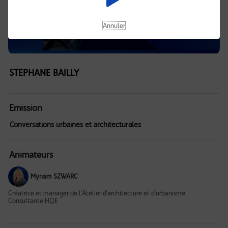
Annuler
STEPHANE BAILLY
Emission
Conversations urbaines et architecturales
Animateurs
Myriam SZWARC
Créatrice et manager de l'Atelier d'architecture et d'urbanisme
Consultante HQE