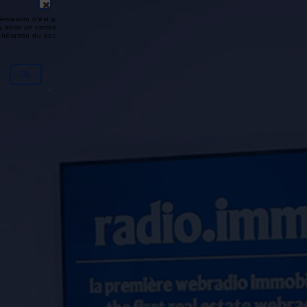
émission n'est pas disponible ou
y avoir un certain délai entre la fin
génération du podcast.
Ok