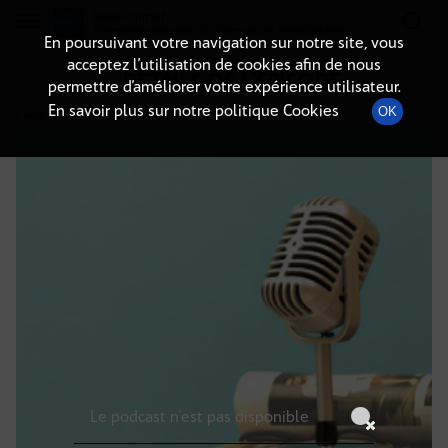
Radio-immo.fr
Premiere webradio d'information immobiliere
En poursuivant votre navigation sur notre site, vous
acceptez l’utilisation de cookies afin de nous
DÉTAILS DE L'ÉPISODE
permettre d’améliorer votre expérience utilisateur.
En savoir plus sur notre politique Cookies
OK
12 août 2021
à 3h59
, durée : Invalid date
Le podcast n'est pas disponible