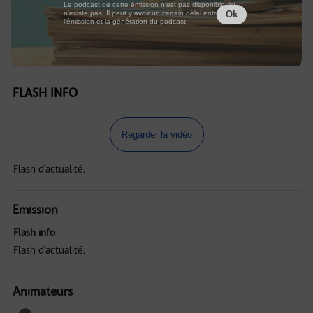
Le podcast de cette émission n'est pas disponible ou
n'existe pas. Il peut y avoir un certain délai entre la fin de
Ok
l'émission et la génération du podcast.
FLASH INFO
Regarder la vidéo
Flash d'actualité.
Emission
Flash info
Flash d'actualité.
Animateurs