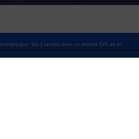
énergétique : les 3 secrets pour un contrat CVC en or
À l'écoute
JOURNAL D'INFOR