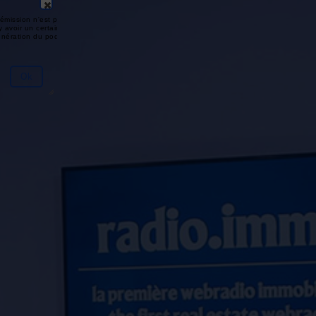
émission n'est pas disponible ou
y avoir un certain délai entre la fin
génération du podcast.
Ok