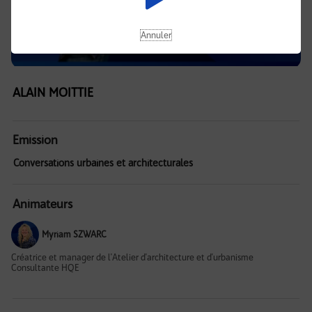
Annuler
ALAIN MOITTIE
Emission
Conversations urbaines et architecturales
Animateurs
Myriam SZWARC
Créatrice et manager de l'Atelier d'architecture et d'urbanisme
Consultante HQE