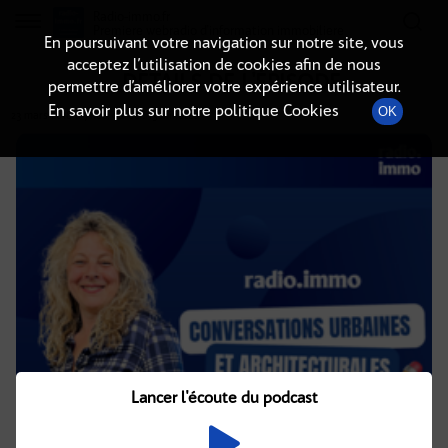
Radio-immo.fr
Premiere webradio d'information immobiliere
En poursuivant votre navigation sur notre site, vous
acceptez l’utilisation de cookies afin de nous
DÉTAILS DE L'ÉPISODE
permettre d’améliorer votre expérience utilisateur.
En savoir plus sur notre politique Cookies
OK
23 mars 2018
à 7h00
, durée : 13 minutes
Lancer l'écoute du podcast