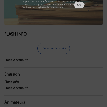
Le podcast de cette émission n'est pas disponible ou
n'existe pas. Il peut y avoir un certain délai entre la fin de
Ok
l'émission et la génération du podcast.
FLASH INFO
Regarder la vidéo
Flash d'actualité.
Emission
Flash info
Flash d'actualité.
Animateurs