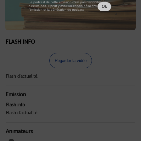
Le podcast de cette émission n'est pas disponible ou
n'existe pas. Il peut y avoir un certain délai entre la fin de
Ok
l'émission et la génération du podcast.
FLASH INFO
Regarder la vidéo
Flash d'actualité.
Emission
Flash info
Flash d'actualité.
Animateurs