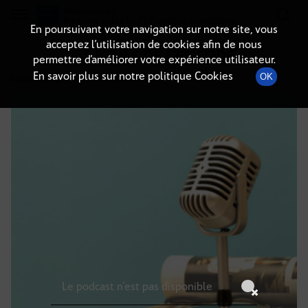
Radio-immo.fr
Premiere webradio d'information immobiliere
En poursuivant votre navigation sur notre site, vous
acceptez l’utilisation de cookies afin de nous
DÉTAILS DE L'ÉPISODE
permettre d’améliorer votre expérience utilisateur.
En savoir plus sur notre politique Cookies
OK
18 août 2021
à 4h59
, durée : Invalid date
Le podcast n'est pas disponible