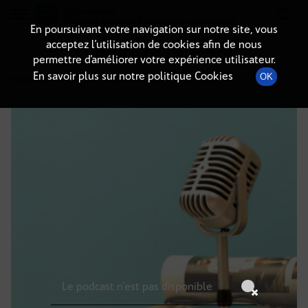
Radio-immo.fr
Premiere webradio d'information immobiliere
En poursuivant votre navigation sur notre site, vous
acceptez l’utilisation de cookies afin de nous
DÉTAILS DE L'ÉPISODE
permettre d’améliorer votre expérience utilisateur.
En savoir plus sur notre politique Cookies
OK
18 août 2021
à 14h00
, durée : Invalid date
Le podcast n'est pas disponible