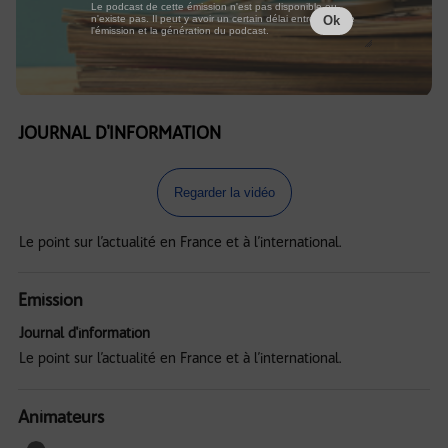
Le podcast de cette émission n'est pas disponible ou
n'existe pas. Il peut y avoir un certain délai entre la fin de
Ok
l'émission et la génération du podcast.
JOURNAL D'INFORMATION
Regarder la vidéo
Le point sur l’actualité en France et à l’international.
Emission
Journal d'information
Le point sur l’actualité en France et à l’international.
Animateurs