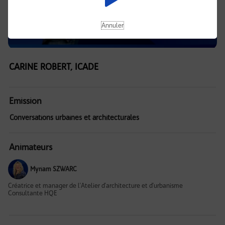
Annuler
CARINE ROBERT, ICADE
Emission
Conversations urbaines et architecturales
Animateurs
Myriam SZWARC
Créatrice et manager de l'Atelier d'architecture et d'urbanisme
Consultante HQE