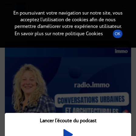
Radio-immo.fr
Premiere webradio d'information immobiliere
En poursuivant votre navigation sur notre site, vous
acceptez l’utilisation de cookies afin de nous
DÉTAILS DE L'ÉPISODE
permettre d’améliorer votre expérience utilisateur.
En savoir plus sur notre politique Cookies
OK
11 janvier 2019
à 7h00
, durée : 12 minutes
Lancer l'écoute du podcast