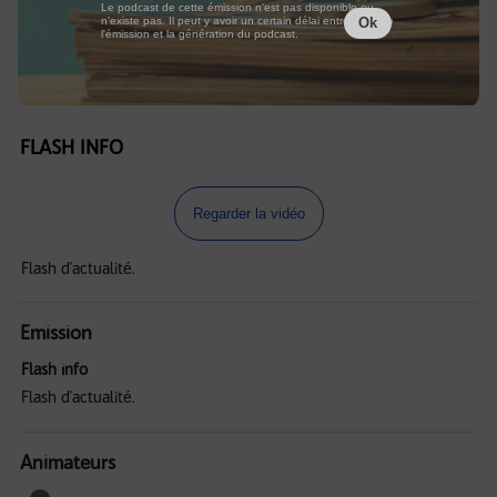
Le podcast de cette émission n'est pas disponible ou
n'existe pas. Il peut y avoir un certain délai entre la fin de
Ok
l'émission et la génération du podcast.
FLASH INFO
Regarder la vidéo
Flash d'actualité.
Emission
Flash info
Flash d'actualité.
Animateurs