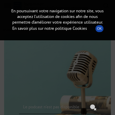
Radio-immo.fr
Premiere webradio d'information immobiliere
En poursuivant votre navigation sur notre site, vous
acceptez l’utilisation de cookies afin de nous
DÉTAILS DE L'ÉPISODE
permettre d’améliorer votre expérience utilisateur.
En savoir plus sur notre politique Cookies
OK
20 août 2021
à 8h00
, durée : Invalid date
Le podcast n'est pas disponible