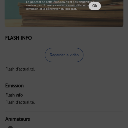
Le podcast de cette émission n'est pas disponible ou
n'existe pas. Il peut y avoir un certain délai entre la fin de
Ok
l'émission et la génération du podcast.
FLASH INFO
Regarder la vidéo
Flash d'actualité.
Emission
Flash info
Flash d'actualité.
Animateurs