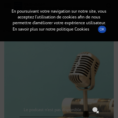
Radio-immo.fr
Premiere webradio d'information immobiliere
En poursuivant votre navigation sur notre site, vous
acceptez l’utilisation de cookies afin de nous
DÉTAILS DE L'ÉPISODE
permettre d’améliorer votre expérience utilisateur.
En savoir plus sur notre politique Cookies
OK
22 août 2021
à 16h00
, durée : Invalid date
Le podcast n'est pas disponible