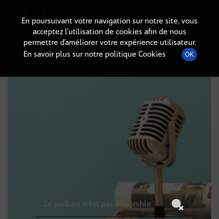
Radio-immo.fr
Premiere webradio d'information immobiliere
En poursuivant votre navigation sur notre site, vous
acceptez l’utilisation de cookies afin de nous
DÉTAILS DE L'ÉPISODE
permettre d’améliorer votre expérience utilisateur.
En savoir plus sur notre politique Cookies
OK
23 août 2021
à 5h59
, durée : Invalid date
Le podcast n'est pas disponible