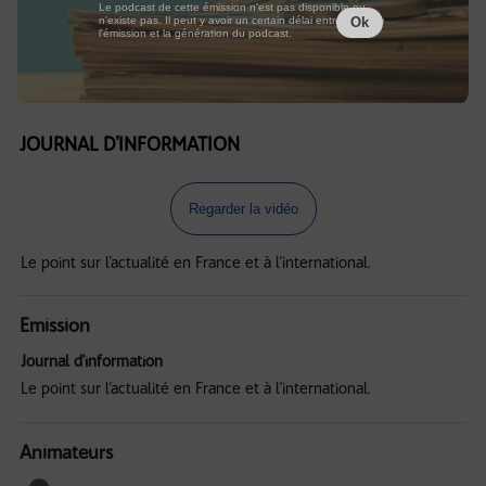
Le podcast de cette émission n'est pas disponible ou
n'existe pas. Il peut y avoir un certain délai entre la fin de
Ok
l'émission et la génération du podcast.
JOURNAL D'INFORMATION
Regarder la vidéo
Le point sur l’actualité en France et à l’international.
Emission
Journal d'information
Le point sur l’actualité en France et à l’international.
Animateurs