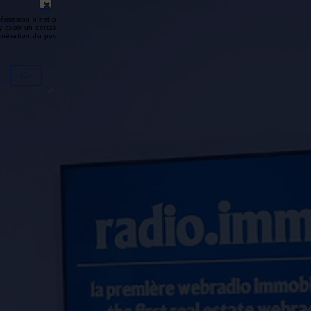
émission n'est pas disponible ou
y avoir un certain délai entre la fin
génération du podcast.
Ok