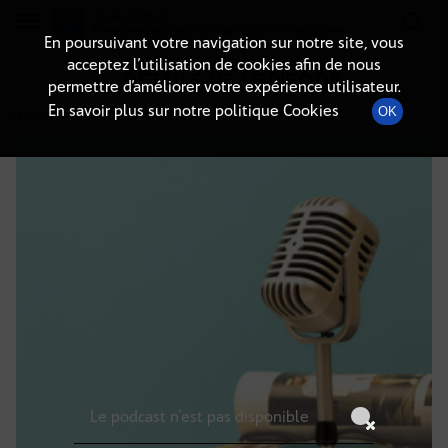
Radio-immo.fr
Premiere webradio d'information immobiliere
En poursuivant votre navigation sur notre site, vous
acceptez l’utilisation de cookies afin de nous
DÉTAILS DE L'ÉPISODE
permettre d’améliorer votre expérience utilisateur.
En savoir plus sur notre politique Cookies
OK
23 août 2021
à 9h59
, durée : Invalid date
Le podcast n'est pas disponible