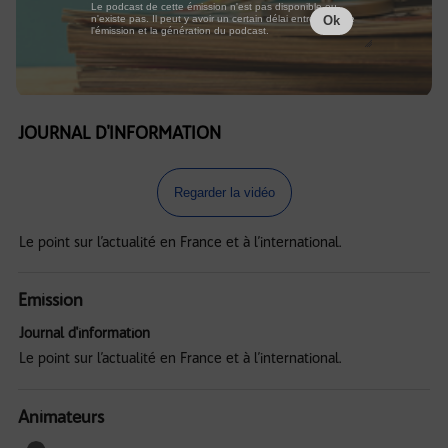
Le podcast de cette émission n'est pas disponible ou
n'existe pas. Il peut y avoir un certain délai entre la fin de
Ok
l'émission et la génération du podcast.
JOURNAL D'INFORMATION
Regarder la vidéo
Le point sur l’actualité en France et à l’international.
Emission
Journal d'information
Le point sur l’actualité en France et à l’international.
Animateurs