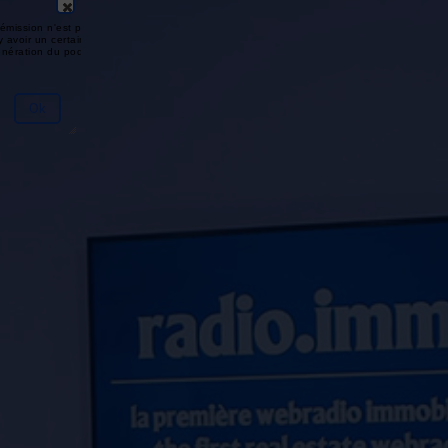
émission n'est pas disponible ou
y avoir un certain délai entre la fin
génération du podcast.
Ok