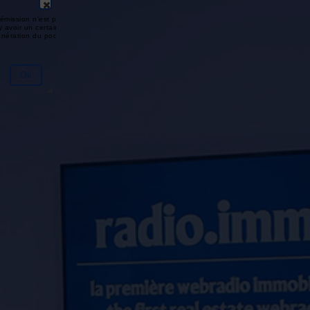
émission n'est pas disponible ou
y avoir un certain délai entre la fin
génération du podcast.
Ok