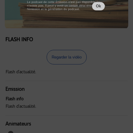
Le podcast de cette émission n'est pas disponible ou
n'existe pas. Il peut y avoir un certain délai entre la fin de
Ok
l'émission et la génération du podcast.
FLASH INFO
Regarder la vidéo
Flash d'actualité.
Emission
Flash info
Flash d'actualité.
Animateurs