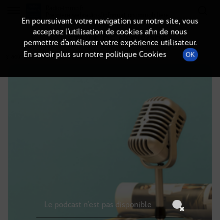
Radio-immo.fr
Premiere webradio d'information immobiliere
En poursuivant votre navigation sur notre site, vous
acceptez l’utilisation de cookies afin de nous
DÉTAILS DE L'ÉPISODE
permettre d’améliorer votre expérience utilisateur.
En savoir plus sur notre politique Cookies
OK
31 août 2021
à 20h59
, durée : Invalid date
Le podcast n'est pas disponible