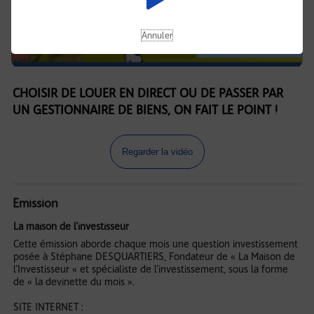
Annuler
CHOISIR DE LOUER EN DIRECT OU DE PASSER PAR
UN GESTIONNAIRE DE BIENS, ON FAIT LE POINT !
Regarder la vidéo
Emission
La maison de l'investisseur
Cette émission aborde chaque mois une question investissement
posée à Stéphane DESQUARTIERS, Fondateur de « La Maison de
l’Investisseur « et spécialiste de l'investissement, sous la forme
de « la devinette du mois ».
SITE INTERNET :