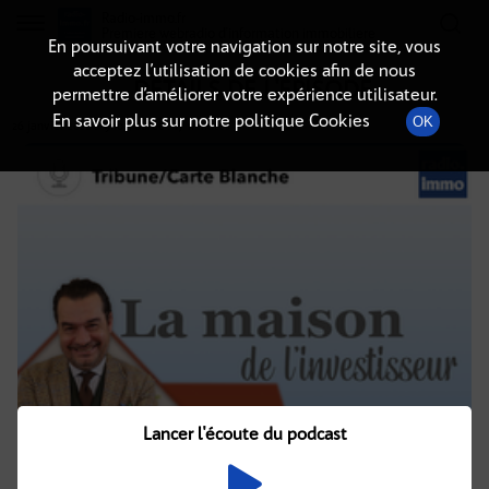
Radio-immo.fr
Premiere webradio d'information immobiliere
En poursuivant votre navigation sur notre site, vous
acceptez l’utilisation de cookies afin de nous
DÉTAILS DE L'ÉPISODE
permettre d’améliorer votre expérience utilisateur.
En savoir plus sur notre politique Cookies
OK
26 janvier 2022
à 9h02
, durée : 17 minutes
Lancer l'écoute du podcast